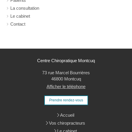
Patients
La consultation
Le cabinet
Contact
Centre Chiropratique Montcuq
73 rue Marcel Bourrières
46800
Montcuq
Afficher le téléphone
Prendre rendez-vous
Accueil
Vos chiropracteurs
Le cabinet