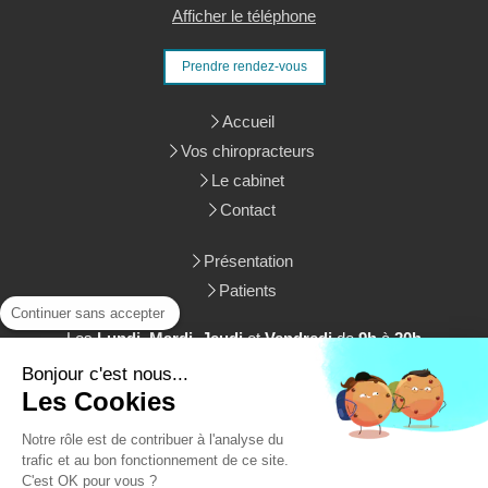
Afficher le téléphone
Prendre rendez-vous
Accueil
Vos chiropracteurs
Le cabinet
Contact
Présentation
Patients
Continuer sans accepter
Les
Lundi
,
Mardi
,
Jeudi
et
Vendredi
de
9h
à
20h
Le
Samedi
de
9h
à
12h30
Bonjour c'est nous...
Les Cookies
Liens utiles
Notre rôle est de contribuer à l'analyse du
Plan du site
trafic et au bon fonctionnement de ce site.
Mentions légales
C'est OK pour vous ?