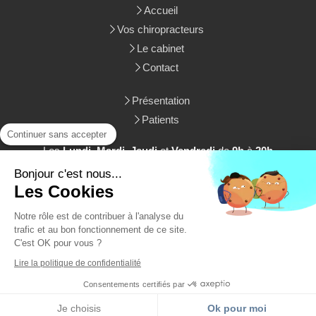
Accueil
Vos chiropracteurs
Le cabinet
Contact
Présentation
Patients
Continuer sans accepter
Les
Lundi
,
Mardi
,
Jeudi
et
Vendredi
de
9h
à
20h
Le
Samedi
de
9h
à
12h30
Bonjour c'est nous...
Les Cookies
Liens utiles
Notre rôle est de contribuer à l'analyse du
Plan du site
trafic et au bon fonctionnement de ce site.
Mentions légales
C'est OK pour vous ?
Lire la politique de confidentialité
Consentements certifiés par
Création et référencement du site par Simplébo
Site partenaire de
AFC
Je choisis
Ok pour moi